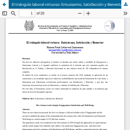
El triángulo laboral virtuoso: Entusiasmo, Satisfacción y Bienestar