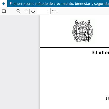
El ahorro como método de crecimiento, bienestar y segurid