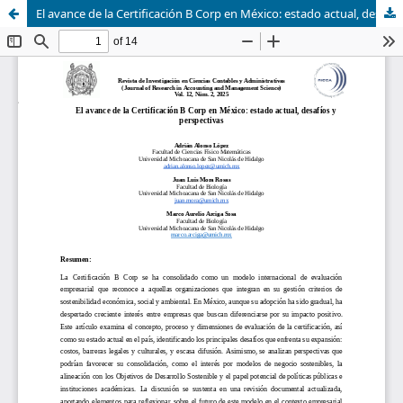
El avance de la Certificación B Corp en México: estado actual, desafíos y perspectivas